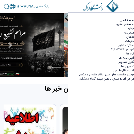
پايگاه خبری AUNA
Fa
صفحه اصلی - گروه امور شاهد و ایثارگر
صفحه اصلی
صفحه جستجو
درباره
مدیریت
کارکنان
خدمات
اساتید مشاور
Next
Previous
شهدای دانشگاه اراک
فرم ها
آیین نامه ها
گالری تصاویر
تماس با ما
Focus third slide
Focus second slide
Focus first slide
کتب دفاع مقدس
پوستر مناسبت های ملی، دفاع مقدس و مذهبی
مراحل آماده سازی یادمان شهید گمنام دانشگاه
جدیدترین خبر ها