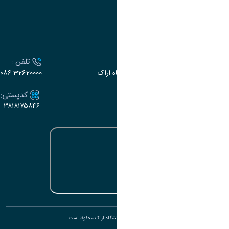
تقویم آموزشی
ارتباط با دانشگاه
آدرس :
تلفن :
اراک، میدان بسیج، بلوار سردشت، دانشگاه اراک
۰۸۶-32620000
ایمیل:
کدپستی:
۳۸۱۸۱۷۵۸۴۶
e-dabir@araku.ac.ir
تمامی حقوق برای دانشگاه اراک محفوظ است