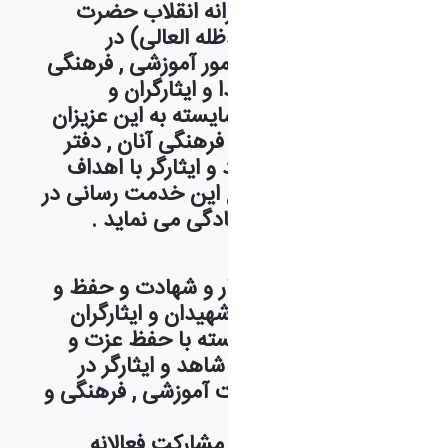
خمینی (ره) و رهبر فرزانه انقلاب حضرت
آیت ا... خامنه ای (مدظله العالی) در
خصوص رسیدگی به امور آموزشی , فرهنگی
و... یادگاران معزز شهدا و ایثارگران و
ضرورت ارئه خدمات شایسته به این عزیزان
و ارتقاء سطح علمی و فرهنگی آنان , دفتر
امور دانشجویان شاهد و ایثارگر با اهداف
ذیل و به عنوان مرجع این خدمت رسانی در
دانشگاه اراک اعلام آمادگی می نماید .
اهداف :
1 – ترویج فرهنگ ایثار و شهادت و حفظ و
حراست از آثار و پیام شهیدان و ایثارگران
2 – ارائه خدمات شایسته با حفظ عزت و
کرامت به دانشجویان شاهد و ایثارگر در
راستای ارتقای وضعیت آموزشی , فرهنگی و
رفاهی آنان
3 – زمینه سازی برای مشارکت فعالانه