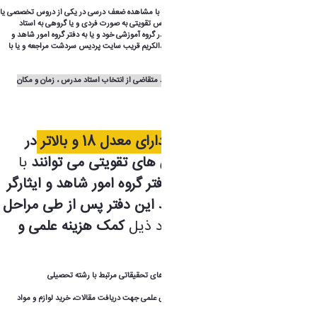
دانشجویان دارای
سهمیه های فوق الذکر می توانند با مشاهده ضعف درسی در یکی از دروس تخصصی یا
پایه خود جهت ارائه درخواست و پیگیری تشکیل کلاس تقویتی به صورت فردی و یا گروهی به استاد
مشاور معرفی شده ویژه دانشجویان شاهد و ایثارگر در گروه آموزشی خود و یا به دفتر گروه امور شاهد و
ایثارگر واقع در طبقه همکف ساختمان اداری دکتر عبدالکریم قریب سایت پردیس سردشت مراجعه و یا با
شماره تماس ذیل تماس حاصل نمایند.
شایان ذکر است کلاس های تقویتی با هماهنگی فرد متقاضی از انتخاب استاد مدرس ، زمان و مکان
تشکیل کلاس برگزار خواهد شد
*****همچنین دانشجویان
دارای معدل 18 و بالاتر
در
صورت عدم استفاده از کلاس های تقویتی می توانند
با
ارائه
مدارک و مستندات به دفتر گروه امور شاهد و ایثارگر
و ارسال به بنیاد شهید توسط این دفتر پس از طی مراحل
اداری و مالی
در یکی از موارد ذیل
کمک هزینه علمی و
آموزشی
دریافت نمایند:
1-کمک هزینه انجام تحقیقات آزمایشگاهی و پروژه های تحقیقاتی مرتبط با رشته تحصیلی
2 - کمک هزینه تخفیفات مقاله و ورود به سایت های علمی جهت دریافت مقالات، خرید لوازم و مواد
آزمایشگاهی مرتبط با رشته تحصیلی