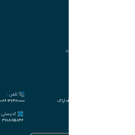
مدیریت امور
مدیریت تحصیلات تکمیلی
مرکز آموزش‌های تخصصی
گروه جذب و هدایت استعدادهای درخشان
تقویم آموزشی
ارتباط با دانشگاه
آدرس :
تلفن :
اراک، میدان بسیج، بلوار سردشت، دانشگاه اراک
۰۸۶-32620000
ایمیل:
کدپستی:
۳۸۱۸۱۷۵۸۴۶
e-dabir@araku.ac.ir