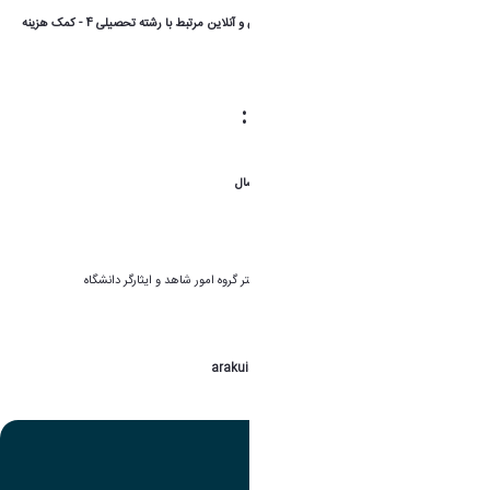
3 - کمک هزینه برگزاری کارگاههای آموزشی حضوری و آنلاین مرتبط با رشته تحصیلی 4 - کمک هزینه
خریدکتاب های درسی تخصصی و ملزومات علمی
سقف برخورداری خدمات :
دانشجویان مقطع کارشناسی : ۴ نیمسال
دانشجویان مقاطع کارشناسی ارشد و دکتری : ۲ نیمسال
کسب اطلاعات بیشتر
: مراجعه به دفتر گروه امور شاهد و ایثارگر دانشگاه
شماره تماس :
08632621030
@
arakuisa
تصویر