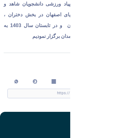
تابستان سال 1402 رویداد المپیاد ورزشی دانشجویان شاهد و
ایثارگر را به میزبانی دانشگاههای اصفهان در بخش دختران ،
صنعتی اصفهان در بخش پسران و در تابستان سال 1403 به
میزبانی دانشگاه بوعلی سینای همدان برگزار نمودیم
اشتراک گذاری
چاپ کردن
تصویر
عنوان اینستاگرام