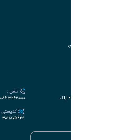
مدیریت امور
مدیریت تحصیلات تکمیلی
مرکز آموزش‌های تخصصی
گروه جذب و هدایت استعدادهای درخشان
تقویم آموزشی
ارتباط با دانشگاه
آدرس :
تلفن :
اراک، میدان بسیج، بلوار سردشت، دانشگاه اراک
۰۸۶-32620000
ایمیل:
کدپستی:
۳۸۱۸۱۷۵۸۴۶
e-dabir@araku.ac.ir