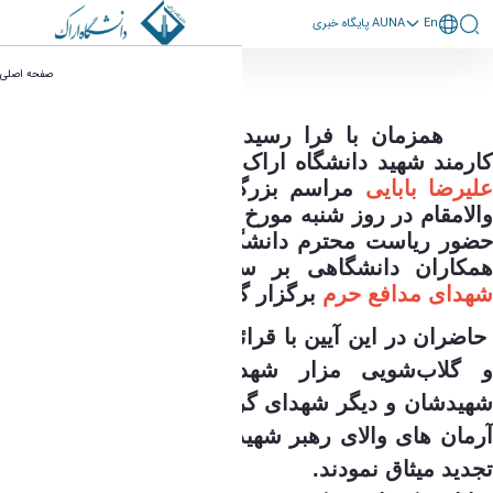
En
پايگاه خبری AUNA
برگزری مراسم سالگرد همکار شهید مدافع حرم
بسمه تعالی
صفحه اصلی
علیرضا بابایی - گروه امور شاهد و ایثارگر
همزمان با فرا رسیدن دهمین سالروز شهادت
ارمند شهید دانشگاه اراک بسیجی
شهید
مدافع حرم
علیرضا بابایی
مراسم بزرگداشت سالگرد این شهید
والامقام در روز شنبه مورخ 26 اردیبهشت ماه 1405 با
حضور ریاست محترم دانشگاه ، جمعی از مسئولان و
همکاران دانشگاهی بر سر مزار شهید در قطعه
شهدای مدافع حرم
برگزار گردید
.
حاضران در این آیین با قرائت زیارت عاشورا، نثار گل
و گلاب‌شویی مزار شهدا یاد و خاطره همکار
شهیدشان و دیگر شهدای گرانقدر را گرامی داشته وبا
آرمان های والای رهبر شهید ، شهدا و انقلاب اسلامی
تجدید میثاق نمودند.